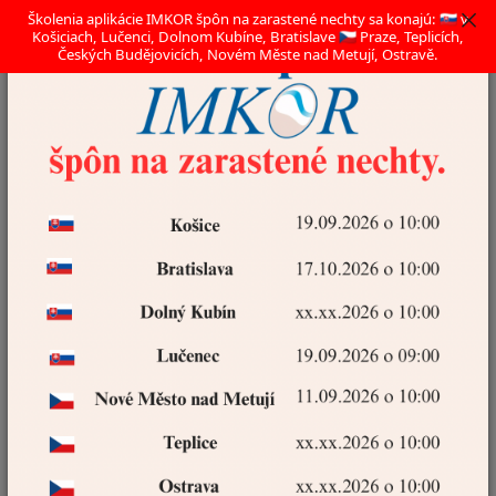
Školenia aplikácie IMKOR špôn na zarastené nechty sa konajú: 🇸🇰 v
Košiciach, Lučenci, Dolnom Kubíne, Bratislave 🇨🇿 Praze, Teplicích,
Českých Budějovicích, Novém Měste nad Metují, Ostravě.
0
ks
Prihlásenie
za
0,00 EUR
E-shop
Hľadať
Úvod
Súhlas so spracovaním osobných údajov pre účely zobrazovania
marketingových ponúk
Súhlas so spracovaním
osobných údajov pre účely