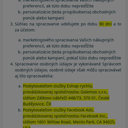
preferencií, ak túto dobu nepredĺžite
personalizácie (teda prispôsobenia) obchodných
ponúk alebo kampaní
Súhlas na spracovanie udeľujete po dobu
90 dní
a to
za účelom:
marketingového spracovania Vašich nákupných
preferencií, ak túto dobu nepredĺžite
personalizácie (teda prispôsobenia) obchodných
ponúk alebo kampaní, pokiaľ túto dobu nepredĺžite
Spracovanie osobných údajov je vykonávané Správcom
osobných údajov, osobné údaje však môžu spracovávať
aj títo spracovatelia:
Poskytovateľom služby Eshop-rychlo,
prevádzkovanej spoločnosťou Golemos s.r.o.,
sídlom Zátkovo nábřeží 448/73, 370 01, České
Budějovice, ČR
Poskytovateľom služby Facebook Ads,
prevádzkovanej spoločnosťou Facebook Inc.,
sídlom 1601 Willow Road, Menlo Park, CA 94025,
USA