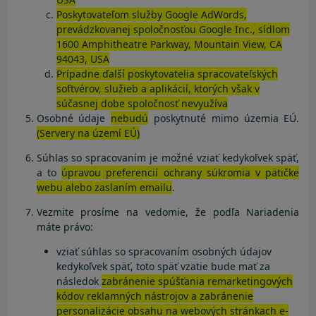
Poskytovateľom služby Google AdWords,
prevádzkovanej spoločnosťou Google Inc., sídlom
1600 Amphitheatre Parkway, Mountain View, CA
94043, USA
Prípadne ďalší poskytovatelia spracovateľských
softvérov, služieb a aplikácií, ktorých však v
súčasnej dobe spoločnosť nevyužíva
Osobné údaje
nebudú
poskytnuté mimo územia EÚ.
(Servery na území EÚ)
Súhlas so spracovaním je možné vziať kedykoľvek späť,
a to
úpravou preferencií ochrany súkromia v pätičke
webu alebo zaslaním emailu
.
Vezmite prosíme na vedomie, že podľa Nariadenia
máte právo:
vziať súhlas so spracovaním osobných údajov
kedykoľvek späť, toto späť vzatie bude mať za
následok
zabránenie spúšťania remarketingových
kódov reklamných nástrojov a zabránenie
personalizácie obsahu na webových stránkach e-